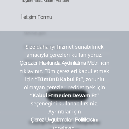
Tüylenmesiz Kesim Rehberi
İletişim Formu
Size daha iyi hizmet sunabilmek
amacıyla çerezleri kullanıyoruz.
için
Çerezler Hakkında Aydınlatma Metni
tıklayınız. Tüm çerezleri kabul etmek
için
“Tümünü Kabul Et”
, zorunlu
olmayan çerezleri reddetmek için
“Kabul Etmeden Devam Et”
Mesaj Gönder
seçeneğini kullanabilirsiniz.
Ayrıntılar için
​nı
Çerez Uygulamaları Politikası
Copyright © Uttil 2022. Designed by
inceleyin.