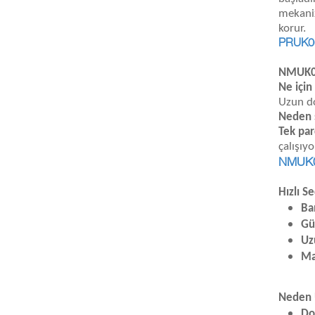
mekaniz
korur.
PRUK06
NMUK07
Ne için
Uzun do
Neden 
Tek par
çalışıy
NMUK0
Hızlı S
Ba
Gü
Uz
Ma
Neden 
Do