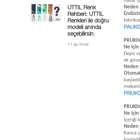
hasat iş
UTTIL Renk
Neden 
Rehberi: UTTIL
Endüstr
Renkleri ile doğru
fabrika
PAUK0
modeli anında
seçebilirsin.
PRUK06
11 ay önce
Ne için
Depo ve
ek güve
Neden 
Otomat
başladı
mekaniz
PRUK06
PRUK06
Ne için
İçeriği
Neden 
Kanca u
başladı