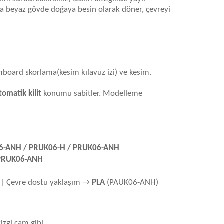
a beyaz gövde doğaya besin olarak döner, çevreyi
amboard skorlama(kesim kılavuz izi) ve kesim.
tomatik kilit
konumu sabitler. Modelleme
.
6-ANH / PRUK06-H / PRUK06-ANH
PRUK06-ANH
| Çevre dostu yaklaşım →
PLA
(PAUK06-ANH)
izgi cam gibi.