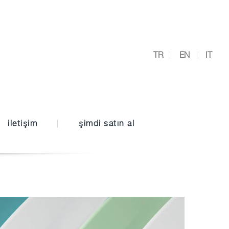
TR
EN
IT
iletişim
şimdi satın al