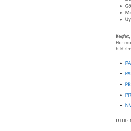
Gö
Me
Uy
Keşfet,
Her mod
bildiri
PA
PA
PR
PR
NM
UTTIL
: