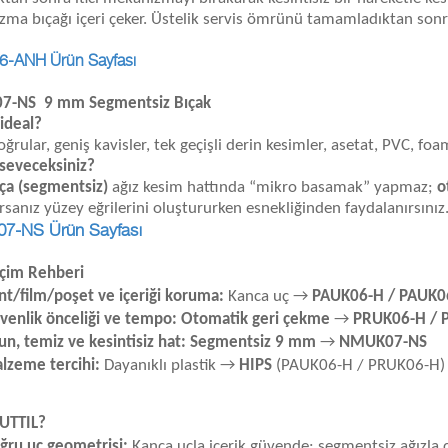
ma bıçağı içeri çeker. Üstelik servis ömrünü tamamladıktan sonr
-ANH Ürün Sayfası
-NS 9 mm Segmentsiz Bıçak
 ideal?
ğrular, geniş kavisler, tek geçişli derin kesimler, asetat, PVC, fo
seveceksiniz?
ça (segmentsiz)
ağız kesim hattında “mikro basamak” yapmaz;
o
orsanız yüzey eğrilerini oluştururken esnekliğinden faydalanırsınız
7-NS Ürün Sayfası
eçim Rehberi
nt/film/poşet ve içeriği koruma:
Kanca uç →
PAUK06-H / PAUK0
venlik önceliği ve tempo:
Otomatik geri çekme
→
PRUK06-H / 
un, temiz ve kesintisiz hat:
Segmentsiz 9 mm
→
NMUK07-NS
lzeme tercihi:
Dayanıklı plastik →
HIPS
(PAUK06-H / PRUK06-H) 
UTTIL?
ğru uç geometrisi:
Kanca uçla içerik güvende; segmentsiz ağızla ç