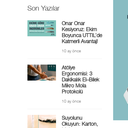
Son Yazılar
Onar Onar
Kesiyoruz: Ekim
Boyunca UTTIL’de
Katmerli Avantaj!
10 ay önce
Atölye
Ergonomisi: 3
Dakikalık El–Bilek
Mikro Mola
Protokolü
10 ay önce
Suyolunu
Okuyun: Karton,