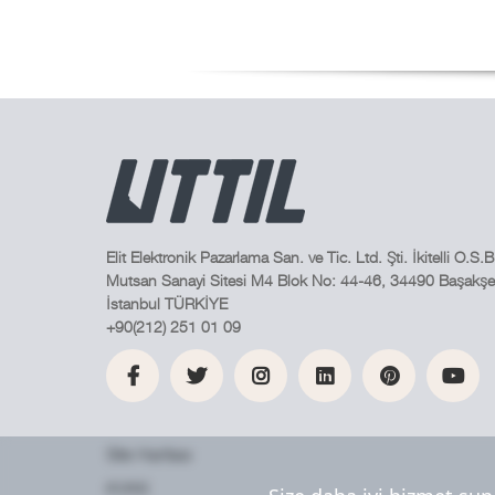
Elit Elektronik Pazarlama San. ve Tic. Ltd. Şti. İkitelli O.S.B
Mutsan Sanayi Sitesi M4 Blok No: 44-46, 34490 Başakşeh
İstanbul TÜRKİYE
+90(212) 251 01 09
Site Haritası
KVKK