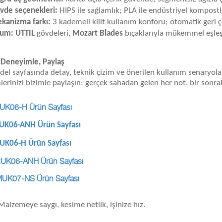
vde seçenekleri:
HIPS ile sağlamlık; PLA ile endüstriyel kompostl
kanizma farkı:
3 kademeli kilit kullanım konforu; otomatik geri 
um:
UTTIL
gövdeleri,
Mozart Blades
bıçaklarıyla mükemmel eşleşi
 Deneyimle, Paylaş
el sayfasında detay, teknik çizim ve önerilen kullanım senaryolar
mlerinizi bizimle paylaşın; gerçek sahadan gelen her not, bir sonrak
UK06-H Ürün Sayfası
UK06-ANH Ürün Sayfası
UK06-H Ürün Sayfası
UK06-ANH Ürün Sayfası
UK07-NS Ürün Sayfası
 Malzemeye saygı, kesime netlik, işinize hız.