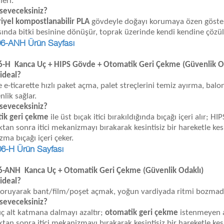
leri.
seveceksiniz?
iyel kompostlanabilir PLA
gövdeyle doğayı korumaya özen göster
sında bitki besinine dönüşür, toprak üzerinde kendi kendine çözülm
6-ANH Ürün Sayfası
-H Kanca Uç + HIPS Gövde + Otomatik Geri Çekme (Güvenlik Od
 ideal?
 e-ticarette hızlı paket açma, palet streçlerini temiz ayırma, bal
nlik sağlar.
seveceksiniz?
ik geri çekme
ile üst bıçak itici bırakıldığında bıçağı içeri alır
ktan sonra itici mekanizmayı bırakarak kesintisiz bir hareketle kesi
ma bıçağı içeri çeker.
-H Ürün Sayfası
-ANH Kanca Uç + Otomatik Geri Çekme (Güvenlik Odaklı)
 ideal?
 koruyarak bant/film/poşet açmak, yoğun vardiyada ritmi bozmada
seveceksiniz?
ç alt katmana dalmayı azaltır;
otomatik geri çekme
istenmeyen a
ktan sonra itici mekanizmayı bırakarak kesintisiz bir hareketle kesi