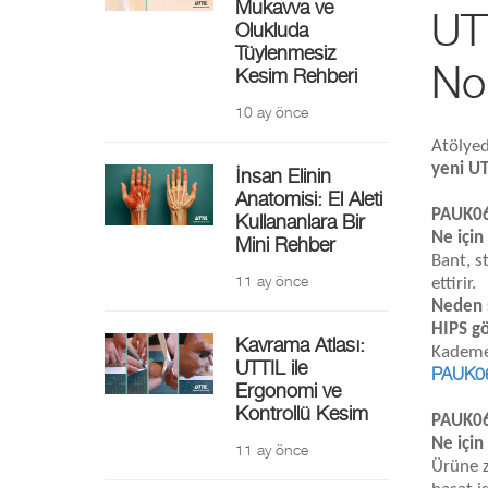
Mukavva ve
UT
Olukluda
Tüylenmesiz
Nok
Kesim Rehberi
10 ay önce
Atölyed
yeni UT
İnsan Elinin
Anatomisi: El Aleti
PAUK06-
Kullananlara Bir
Ne için
Mini Rehber
Bant, s
11 ay önce
ettirir.
Neden 
HIPS g
Kavrama Atlası:
Kademel
UTTIL ile
PAUK06
Ergonomi ve
Kontrollü Kesim
PAUK06-
Ne için
11 ay önce
Ürüne z