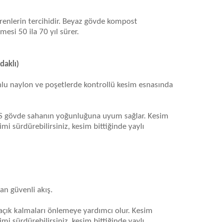
enlerin tercihidir. Beyaz gövde kompost
esi 50 ila 70 yıl sürer.
aklı)
onlu naylon ve poşetlerde kontrollü kesim esnasında
; HIPS gövde sahanın yoğunluğuna uyum sağlar. Kesim
mi sürdürebilirsiniz, kesim bittiğinde yaylı
n güvenli akış.
çık kalmaları önlemeye yardımcı olur. Kesim
mi sürdürebilirsiniz, kesim bittiğinde yaylı