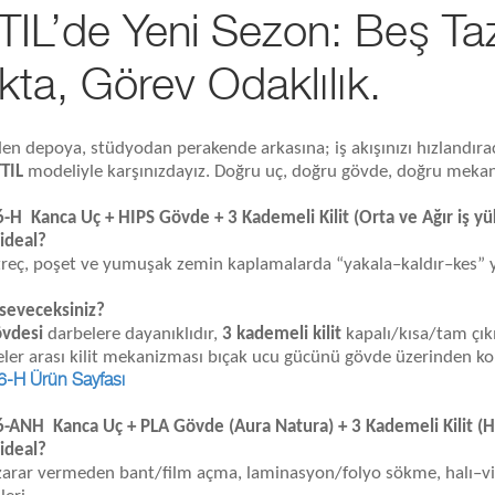
TIL’de Yeni Sezon: Beş Ta
ta, Görev Odaklılık.
en depoya, stüdyodan perakende arkasına; iş akışınızı hızlandır
TIL
modeliyle karşınızdayız. Doğru uç, doğru gövde, doğru mekaniz
H Kanca Uç + HIPS Gövde + 3 Kademeli Kilit (Orta ve Ağır iş yükl
 ideal?
treç, poşet ve yumuşak zemin kaplamalarda “yakala–kaldır–kes” ya
seveceksiniz?
övdesi
darbelere dayanıklıdır,
3 kademeli kilit
kapalı/kısa/tam çıkı
er arası kilit mekanizması bıçak ucu gücünü gövde üzerinden kolu
-H Ürün Sayfası
ANH Kanca Uç + PLA Gövde (Aura Natura) + 3 Kademeli Kilit (Hafi
 ideal?
arar vermeden bant/film açma, laminasyon/folyo sökme, halı–vin