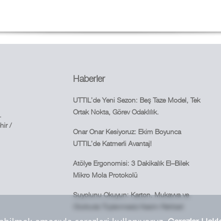
Haberler
UTTIL’de Yeni Sezon: Beş Taze Model, Tek
Ortak Nokta, Görev Odaklılık.
.
ir /
Onar Onar Kesiyoruz: Ekim Boyunca
UTTIL’de Katmerli Avantaj!
Atölye Ergonomisi: 3 Dakikalık El–Bilek
Mikro Mola Protokolü
Suyolunu Okuyun: Karton, Mukavva ve
Olukluda Tüylenmesiz Kesim Rehberi