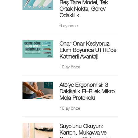
Beş Taze Model, Tek
Ortak Nokta, Görev
Odaklılık.
6 ay önce
Onar Onar Kesiyoruz:
Ekim Boyunca UTTIL’de
Katmerli Avantaj!
10 ay önce
Atölye Ergonomisi: 3
Dakikalık El–Bilek Mikro
Mola Protokolü
10 ay önce
Suyolunu Okuyun:
Karton, Mukavva ve