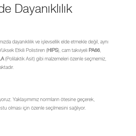
e Dayanıklılık
zda dayanıklılık ve işlevsellik elde etmekle değil, aynı
üksek Etkili Polistiren (
HIPS
), cam takviyeli
PA66
,
LA
(Polilaktik Asit) gibi malzemeleri özenle seçmemiz,
aktadır.
iyoruz. Yaklaşımımız normların ötesine geçerek,
u olması için özenle seçilmesini sağlıyor.