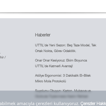
Haberler
UTTIL’de Yeni Sezon: Beş Taze Model, Tek
Ortak Nokta, Görev Odaklılık.
.
ir /
Onar Onar Kesiyoruz: Ekim Boyunca
UTTIL’de Katmerli Avantaj!
Atölye Ergonomisi: 3 Dakikalık El–Bilek
Mikro Mola Protokolü
Suyolunu Okuyun: Karton, Mukavva ve
Olukluda Tüylenmesiz Kesim Rehberi
abilmek amacıyla çerezleri kullanıyoruz.
Çerezler Hakk