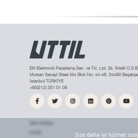
Elit Elektronik Pazarlama San. ve Tic. Ltd. Şti. İkitelli O.S.B
Mutsan Sanayi Sitesi M4 Blok No: 44-46, 34490 Başakşeh
İstanbul TÜRKİYE
+90(212) 251 01 09
Site Haritası
KVKK
Size daha iyi hizmet sun