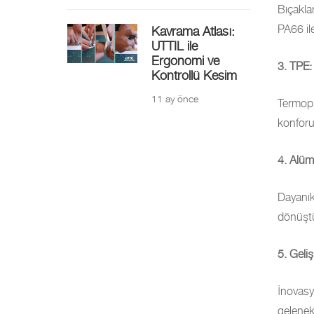
Bıçakla
PA66 il
Kavrama Atlası:
UTTIL ile
Ergonomi ve
3. TPE:
Kontrollü Kesim
11 ay önce
Termopl
konforu
4. Alüm
Dayanık
dönüştü
5. Geliş
İnovasy
geleneks