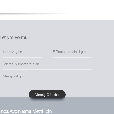
İletişim Formu
Mesaj Gönder
için
ında Aydınlatma Metni