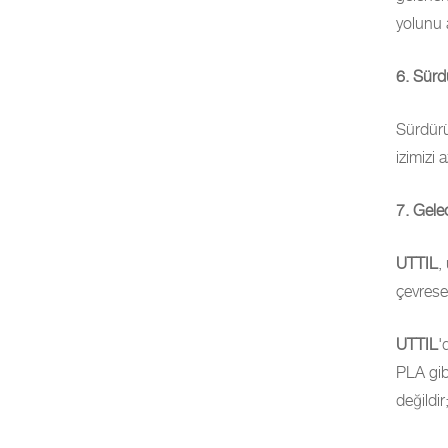
yolunu 
6. Sürd
Sürdürül
izimizi
7. Gel
UTTIL
,
çevrese
UTTIL
'
PLA gibi
değildir