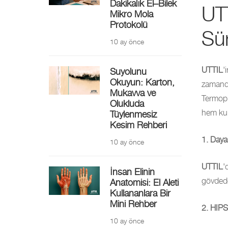
Dakikalık El–Bilek
UT
Mikro Mola
Protokolü
Sür
10 ay önce
UTTIL
'
Suyolunu
Okuyun: Karton,
zamanda 
Mukavva ve
Termopl
Olukluda
hem kull
Tüylenmesiz
Kesim Rehberi
1. Dayan
10 ay önce
UTTIL
'
İnsan Elinin
gövdede
Anatomisi: El Aleti
Kullananlara Bir
Mini Rehber
2. HIPS
10 ay önce