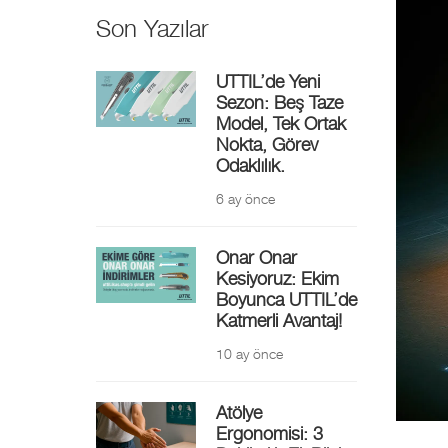
Son Yazılar
UTTIL’de Yeni
Sezon: Beş Taze
Model, Tek Ortak
Nokta, Görev
Odaklılık.
6 ay önce
Onar Onar
Kesiyoruz: Ekim
Boyunca UTTIL’de
Katmerli Avantaj!
10 ay önce
Atölye
Ergonomisi: 3