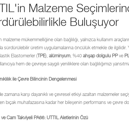
TIL'in Malzeme Seçimlerind
dürülebilirlikle Buluşuyor
in malzeme mükemmelliğine olan bağlılığı, yalnızca kullanım araçlarımı
sürdürülebilir üretim uygulamalarına öncülük etmekle de ilgilidir. Y
astik Elastomerler (
TPE
),
alüminyum
, %40
ahşap dolgulu PP
ve
P
anıcıya hem de çevreye saygılı yeniliklere olan bağlılığımızı yansıtm
ıklılık ile Çevre Bilincinin Dengelenmesi
de zamana karşı dayanıklı ve çevresel etkiyi azaltan malzemeler seç
n bıçak muhafazasına kadar her bileşenin performans ve çevre dost
 ve Cam Takviyeli PA66: UTTIL Aletlerinin Özü