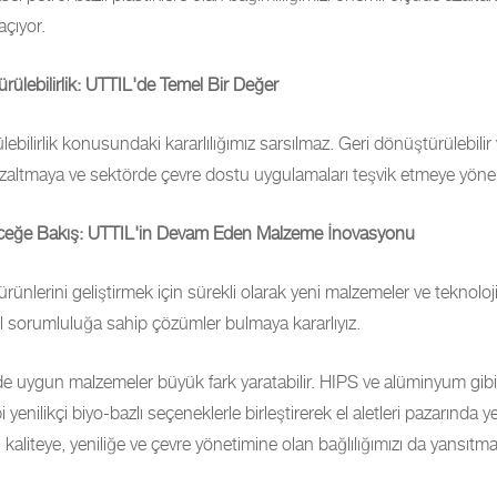
açıyor.
ürülebilirlik: UTTIL'de Temel Bir Değer
ebilirlik konusundaki kararlılığımız sarsılmaz. Geri dönüştürülebilir
 azaltmaya ve sektörde çevre dostu uygulamaları teşvik etmeye yönel
eceğe Bakış: UTTIL'in Devam Eden Malzeme İnovasyonu
 ürünlerini geliştirmek için sürekli olarak yeni malzemeler ve teknolojil
l sorumluluğa sahip çözümler bulmaya kararlıyız.
de uygun malzemeler büyük fark yaratabilir. HIPS ve alüminyum gi
 yenilikçi biyo-bazlı seçeneklerle birleştirerek el aletleri pazarında y
; kaliteye, yeniliğe ve çevre yönetimine olan bağlılığımızı da yansıtma