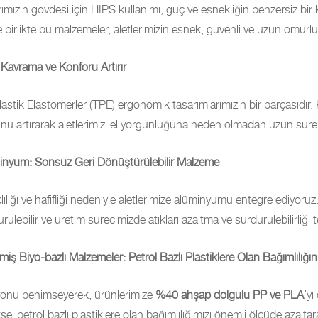
rımızın gövdesi için HIPS kullanımı, güç ve esnekliğin benzersiz bir 
e birlikte bu malzemeler, aletlerimizin esnek, güvenli ve uzun ömürlü
 Kavrama ve Konforu Artırır
astik Elastomerler (TPE) ergonomik tasarımlarımızın bir parçasıdır. 
nu artırarak aletlerimizi el yorgunluğuna neden olmadan uzun süreli 
inyum: Sonsuz Geri Dönüştürülebilir Malzeme
lılığı ve hafifliği nedeniyle aletlerimize alüminyumu entegre ediyor
rülebilir ve üretim sürecimizde atıkları azaltma ve sürdürülebilirli
miş Biyo-bazlı Malzemeler: Petrol Bazlı Plastiklere Olan Bağımlılığın
onu benimseyerek, ürünlerimize
%40 ahşap dolgulu PP ve PLA
’yı
el petrol bazlı plastiklere olan bağımlılığımızı önemli ölçüde azalta