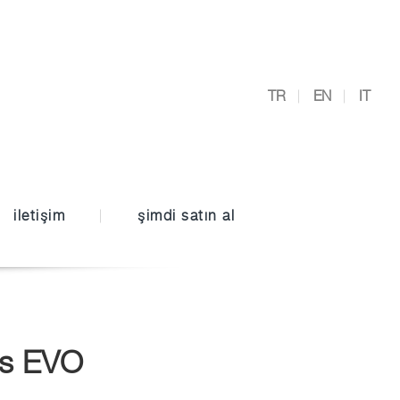
TR
EN
IT
iletişim
şimdi satın al
es EVO