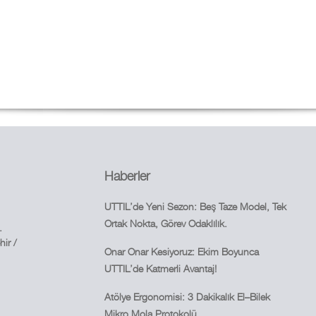
Haberler
UTTIL’de Yeni Sezon: Beş Taze Model, Tek
Ortak Nokta, Görev Odaklılık.
.
ir /
Onar Onar Kesiyoruz: Ekim Boyunca
UTTIL’de Katmerli Avantaj!
Atölye Ergonomisi: 3 Dakikalık El–Bilek
Mikro Mola Protokolü