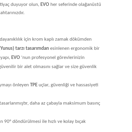
htiyaç duyuyor olun,
EVO
her seferinde olağanüstü
ahtarınızdır.
 dayanıklılık için krom kaplı zamak dökümden
(Yunus) tarzı tasarımdan
esinlenen ergonomik bir
 yapı,
EVO
'nun profesyonel görevlerinizin
venilir bir alet olmasını sağlar ve size güvenlik
kaymayı önleyen
TPE
uçlar, güvenliği ve hassasiyeti
n tasarlanmıştır, daha az çabayla maksimum basınç
 90° döndürülmesi ile hızlı ve kolay bıçak