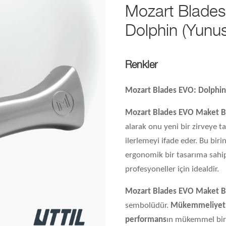
Mozart Blades
Dolphin (Yunu
Renkler
Mozart Blades EVO:
Dolphin
Mozart Blades EVO
Maket B
alarak onu yeni bir zirveye t
ilerlemeyi ifade eder. Bu birinc
ergonomik bir tasarıma sahipt
profesyoneller için idealdir.
Mozart Blades EVO Maket B
sembolüdür.
Mükemmeliyet 
performans
ın mükemmel bir k