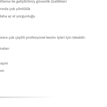
itleme ile geliştirilmiş güvenlik özellikleri
rında çok yönlülük
daha az el yorgunluğu
ere çok çeşitli profesyonel kesim işleri için idealdir:
maları
taşım
nım