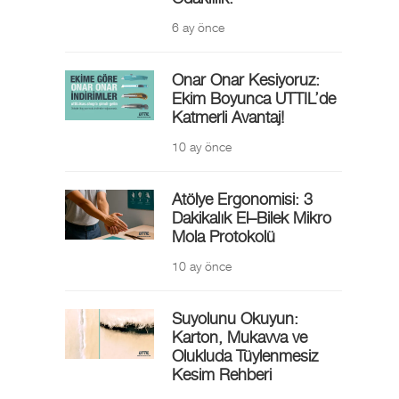
6 ay önce
Onar Onar Kesiyoruz:
Ekim Boyunca UTTIL’de
Katmerli Avantaj!
10 ay önce
Atölye Ergonomisi: 3
Dakikalık El–Bilek Mikro
Mola Protokolü
10 ay önce
Suyolunu Okuyun:
Karton, Mukavva ve
Olukluda Tüylenmesiz
Kesim Rehberi