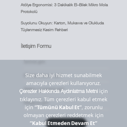
Atölye Ergonomisi: 3 Dakikalık El–Bilek Mikro Mola
Protokolü
Suyolunu Okuyun: Karton, Mukavva ve Olukluda
Tüylenmesiz Kesim Rehberi
İletişim Formu
Size daha iyi hizmet sunabilmek
amacıyla çerezleri kullanıyoruz.
için
Çerezler Hakkında Aydınlatma Metni
tıklayınız. Tüm çerezleri kabul etmek
için
“Tümünü Kabul Et”
, zorunlu
olmayan çerezleri reddetmek için
“Kabul Etmeden Devam Et”
Mesaj Gönder