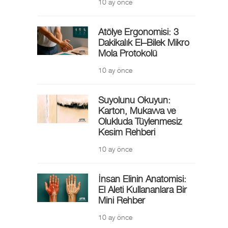
10 ay önce
Atölye Ergonomisi: 3
Dakikalık El–Bilek Mikro
Mola Protokolü
10 ay önce
Suyolunu Okuyun:
Karton, Mukavva ve
Olukluda Tüylenmesiz
Kesim Rehberi
10 ay önce
İnsan Elinin Anatomisi:
El Aleti Kullananlara Bir
Mini Rehber
10 ay önce