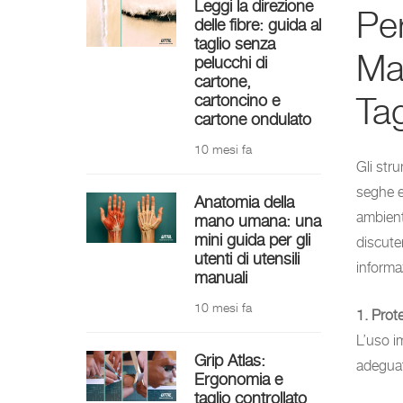
Leggi la direzione
Pe
delle fibre: guida al
taglio senza
Ma
pelucchi di
cartone,
Tag
cartoncino e
cartone ondulato
10 mesi fa
Gli stru
seghe el
Anatomia della
ambient
mano umana: una
mini guida per gli
discute
utenti di utensili
informaz
manuali
10 mesi fa
1. Prote
L’uso i
Grip Atlas:
adeguati
Ergonomia e
taglio controllato