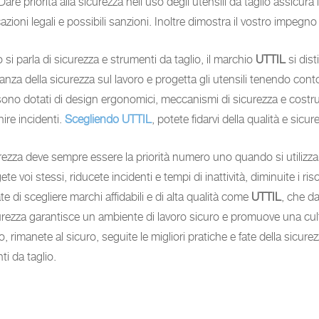
Dare priorità alla sicurezza nell’uso degli utensili da taglio assicu
azioni legali e possibili sanzioni. Inoltre dimostra il vostro impegn
si parla di sicurezza e strumenti da taglio, il marchio
UTTIL
si dis
anza della sicurezza sul lavoro e progetta gli utensili tenendo conto
ono dotati di design ergonomici, meccanismi di sicurezza e costru
ire incidenti.
Scegliendo UTTIL
, potete fidarvi della qualità e sicur
rezza deve sempre essere la priorità numero uno quando si utilizzano
te voi stessi, riducete incidenti e tempi di inattività, diminuite i ri
e di scegliere marchi affidabili e di alta qualità come
UTTIL
, che da
curezza garantisce un ambiente di lavoro sicuro e promuove una cultur
o, rimanete al sicuro, seguite le migliori pratiche e fate della sic
ti da taglio.