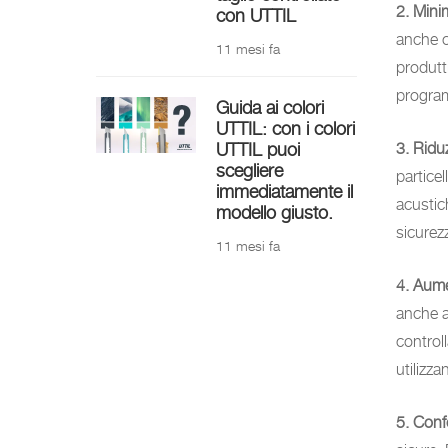
2. Minim
con UTTIL
anche c
11 mesi fa
produtti
program
Guida ai colori
UTTIL: con i colori
3. Riduz
UTTIL puoi
scegliere
partice
immediatamente il
acustic
modello giusto.
sicurezz
11 mesi fa
4. Aume
anche a
control
utilizza
5. Conf