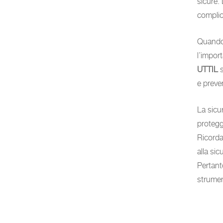
sicure. 
complic
Quando 
l’import
UTTIL
s
e preven
La sicu
protegge
Ricordat
alla si
Pertant
strumen