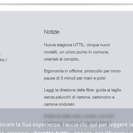
Notizie
Nuova stagione UTTIL: cinque nuovi
modelli, un unico punto in comune,
.
orientati al compito.
ir /
Ergonomia in officina: protocollo per micro
pause di 3 minuti per mani e polsi
Leggi la direzione delle fibre: guida al taglio
senza pelucchi di cartone, cartoncino e
cartone ondulato
Anatomia della mano umana: una mini
guida per gli utenti di utensili manuali
iorare la Sua esperienza. Faccia clic qui per leggere 