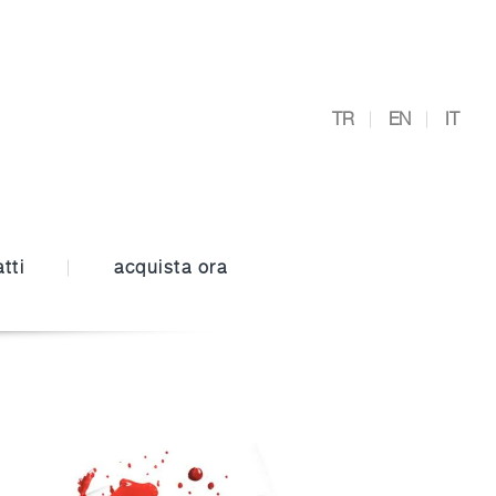
TR
EN
IT
tti
acquista ora