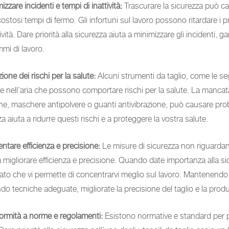
izzare incidenti e tempi di inattività:
Trascurare la sicurezza può ca
ostosi tempi di fermo. Gli infortuni sul lavoro possono ritardare i 
vità. Dare priorità alla sicurezza aiuta a minimizzare gli incidenti, 
mi di lavoro.
ione dei rischi per la salute:
Alcuni strumenti da taglio, come le se
lle nell’aria che possono comportare rischi per la salute. La manc
he, maschere antipolvere o guanti antivibrazione, può causare proble
a aiuta a ridurre questi rischi e a proteggere la vostra salute.
ntare efficienza e precisione:
Le misure di sicurezza non riguardano
 migliorare efficienza e precisione. Quando date importanza alla si
lato che vi permette di concentrarvi meglio sul lavoro. Mantenendo
ndo tecniche adeguate, migliorate la precisione del taglio e la produt
ormità a norme e regolamenti:
Esistono normative e standard per pro