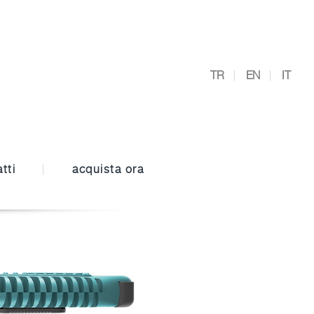
TR
EN
IT
tti
acquista ora