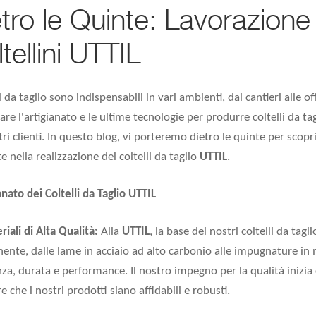
tro le Quinte: Lavorazione
tellini UTTIL
li da taglio sono indispensabili in vari ambienti, dai cantieri alle 
re l'artigianato e le ultime tecnologie per produrre coltelli da tag
tri clienti. In questo blog, vi porteremo dietro le quinte per scopr
te nella realizzazione dei coltelli da taglio
UTTIL
.
anato dei Coltelli da Taglio UTTIL
riali di Alta Qualità:
Alla
UTTIL
, la base dei nostri coltelli da tagl
nte, dalle lame in acciaio ad alto carbonio alle impugnature in ma
nza, durata e performance. Il nostro impegno per la qualità inizia
e che i nostri prodotti siano affidabili e robusti.