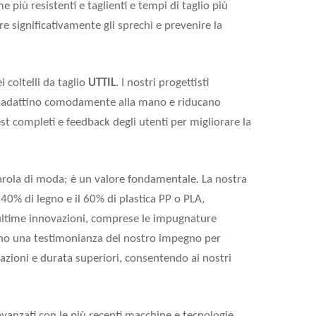
e più resistenti e taglienti e tempi di taglio più
 significativamente gli sprechi e prevenire la
 coltelli da taglio
UTTIL
. I nostri progettisti
si adattino comodamente alla mano e riducano
st completi e feedback degli utenti per migliorare la
 parola di moda; è un valore fondamentale. La nostra
40% di legno e il 60% di plastica PP o PLA,
e ultime innovazioni, comprese le impugnature
 sono una testimonianza del nostro impegno per
azioni e durata superiori, consentendo ai nostri
avanzati con le più recenti macchine e tecnologie.