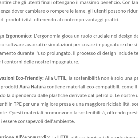
antire che gli utenti finali ottengano il massimo beneficio. Con lam
senza dover cambiare o rompere le lame, gli utenti possono ridurre
 di produttività, ottenendo al contempo vantaggi pratici.
ign Ergonomico:
L'ergonomia gioca un ruolo cruciale nel design dei
ano software avanzati e simulazioni per creare impugnature che 
icamento durante l'uso prolungato. Il processo di design include te
 i contorni delle nostre impugnature.
vazioni Eco-Friendly:
Alla
UTTIL
, la sostenibilità non è solo una
i prodotti
Aura Natura
contiene materiali eco-compatibili, come il 
do la dipendenza dalle plastiche derivate dal petrolio. Le nostr
enti in TPE per una migliore presa e una maggiore riciclabilità,
nte. Questi materiali promuovono la sostenibilità, offrendo prest
di essere consapevoli dell'ambiente.
uzione All'Avanguardia:
La
UTTIL
utilizza impianti di produzione 