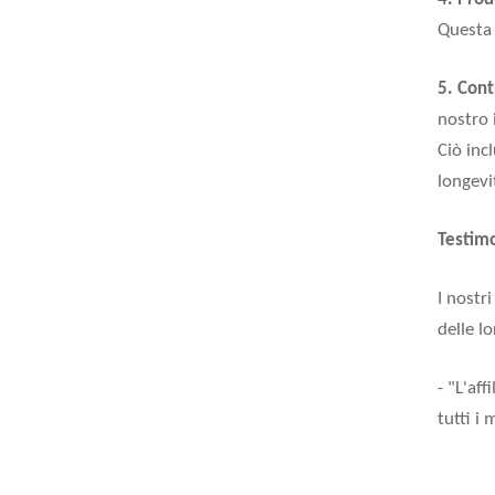
Questa 
5. Cont
nostro 
Ciò inc
longevit
Testimo
I nostr
delle l
- "L'af
tutti i 