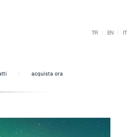
TR
EN
IT
tti
acquista ora