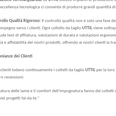
eccellenza tecnologica ci consente di produrre grandi quantità di 
rollo Qualità Rigoroso:
Il controllo qualità non è solo una fase de
impegno verso i clienti. Ogni coltello da taglio
UTTIL
viene sottopo
lude test di affilatura, valutazioni di durata e valutazioni ergonomi
à e affidabilità dei nostri prodotti, offrendo ai nostri clienti la tr
nianze dei Clienti
i clienti lodano continuamente i coltelli da taglio
UTTIL
per la loro
oro recensioni:
filatura delle lame e il comfort dell'impugnatura fanno dei coltelli 
miei progetti fai-da-te."