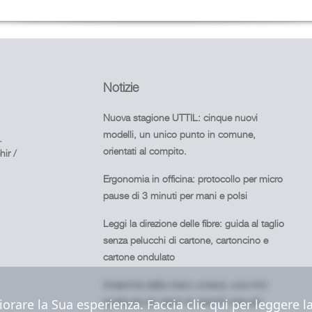
Notizie
Nuova stagione UTTIL: cinque nuovi
modelli, un unico punto in comune,
.
orientati al compito.
ir /
Ergonomia in officina: protocollo per micro
pause di 3 minuti per mani e polsi
Leggi la direzione delle fibre: guida al taglio
senza pelucchi di cartone, cartoncino e
cartone ondulato
Anatomia della mano umana: una mini
guida per gli utenti di utensili manuali
iorare la Sua esperienza. Faccia clic qui per leggere 