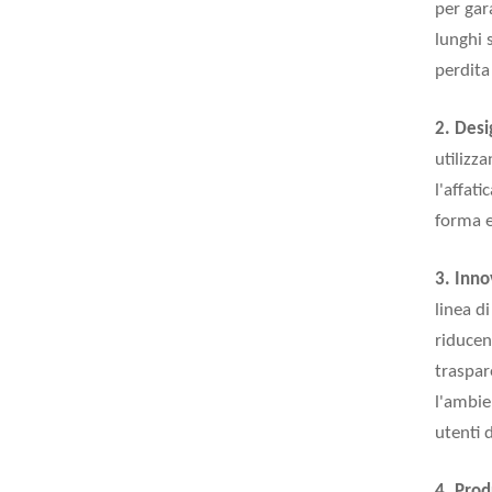
per gar
lunghi 
perdita
2. Des
utilizz
l'affat
forma e
3. Inno
linea d
riducen
traspar
l'ambie
utenti 
4. Prod