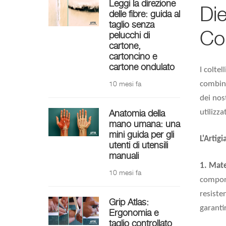
Leggi la direzione
Die
delle fibre: guida al
taglio senza
Col
pelucchi di
cartone,
cartoncino e
cartone ondulato
I coltel
10 mesi fa
combina
dei nos
utilizza
Anatomia della
mano umana: una
mini guida per gli
L'Artigi
utenti di utensili
manuali
1. Mate
10 mesi fa
compone
resiste
Grip Atlas:
garantir
Ergonomia e
taglio controllato