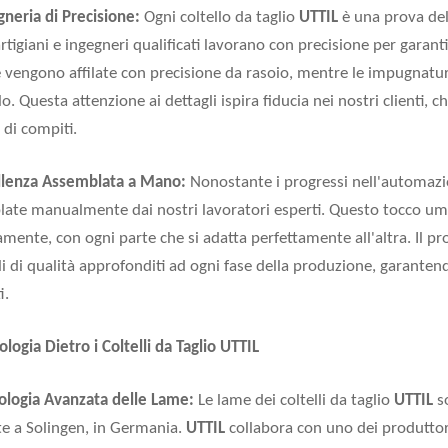
gneria di Precisione:
Ogni coltello da taglio
UTTIL
è una prova del
artigiani e ingegneri qualificati lavorano con precisione per garanti
 vengono affilate con precisione da rasoio, mentre le impugna
o. Questa attenzione ai dettagli ispira fiducia nei nostri clienti, c
di compiti.
ellenza Assemblata a Mano:
Nonostante i progressi nell'automazion
ate manualmente dai nostri lavoratori esperti. Questo tocco uma
amente, con ogni parte che si adatta perfettamente all'altra. Il 
li di qualità approfonditi ad ogni fase della produzione, garantendo
i.
ologia Dietro i Coltelli da Taglio UTTIL
ologia Avanzata delle Lame:
Le lame dei coltelli da taglio
UTTIL
so
e a Solingen, in Germania.
UTTIL
collabora con uno dei produttori