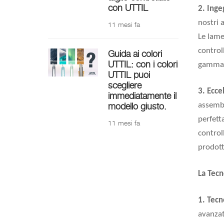
con UTTIL
2. Inge
nostri 
11 mesi fa
Le lame
controll
Guida ai colori
UTTIL: con i colori
gamma 
UTTIL puoi
scegliere
3. Ecc
immediatamente il
assembl
modello giusto.
perfett
11 mesi fa
control
prodott
La Tecn
1. Tecn
avanzat