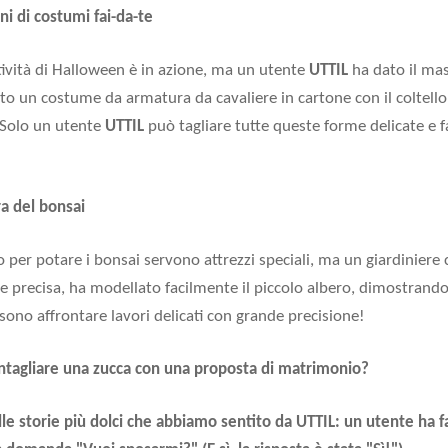
ni di costumi fai-da-te
tività di Halloween è in azione, ma un utente
UTTIL
ha dato il ma
ato un costume da armatura da cavaliere in cartone con il coltello
. Solo un utente
UTTIL
può tagliare tutte queste forme delicate e f
a del bonsai
to per potare i bonsai servono attrezzi speciali, ma un giardiniere c
a e precisa, ha modellato facilmente il piccolo albero, dimostrando 
ono affrontare lavori delicati con grande precisione!
tagliare una zucca con una proposta di matrimonio?
le storie più dolci che abbiamo sentito da
UTTIL
: un utente ha f