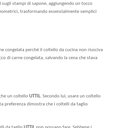
ti sugli stampi di sapone, aggiungendo un tocco
 geometrici, trasformando essenzialmente semplici
ne congelata perché il coltello da cucina non riusciva
locco di carne congelata, salvando la cena che stava
che un coltello
UTTIL
. Secondo lui, usare un coltello
a preferenza dimostra che i coltelli da taglio
elli da taglio
UTTIL
non possano fare. Sebbene i