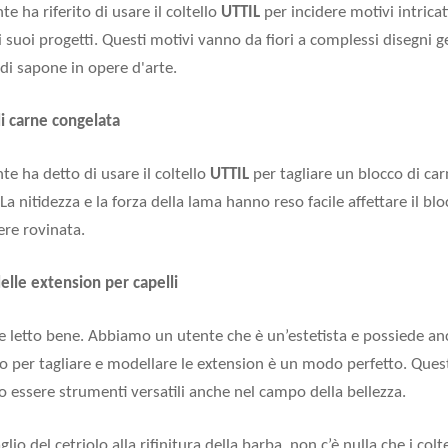
e ha riferito di usare il coltello
UTTIL
per incidere motivi intrica
i suoi progetti. Questi motivi vanno da fiori a complessi disegni
di sapone in opere d'arte.
di carne congelata
nte ha detto di usare il coltello
UTTIL
per tagliare un blocco di car
. La nitidezza e la forza della lama hanno reso facile affettare il b
ere rovinata.
delle extension per capelli
te letto bene. Abbiamo un utente che è un’estetista e possiede an
io per tagliare e modellare le extension è un modo perfetto. Quest
 essere strumenti versatili anche nel campo della bellezza.
glio del cetriolo alla rifinitura della barba, non c’è nulla che i colt