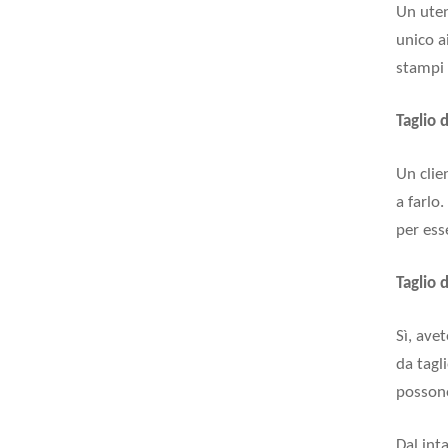
Un utent
unico a
stampi 
Taglio 
Un clie
a farlo
per ess
Taglio 
Sì, ave
da tagl
possono
Dal inta