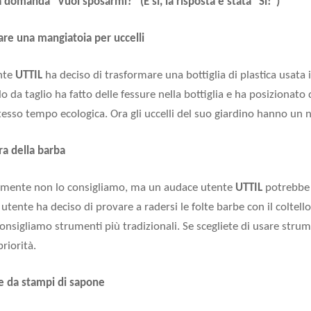
a domanda "Vuoi sposarmi?" (E sì, la risposta è stata "Sì!")
are una mangiatoia per uccelli
nte
UTTIL
ha deciso di trasformare una bottiglia di plastica usata 
ello da taglio ha fatto delle fessure nella bottiglia e ha posiziona
stesso tempo ecologica. Ora gli uccelli del suo giardino hanno u
ura della barba
lmente non lo consigliamo, ma un audace utente
UTTIL
potrebbe a
utente ha deciso di provare a radersi le folte barbe con il coltell
onsigliamo strumenti più tradizionali. Se scegliete di usare strum
riorità.
e da stampi di sapone