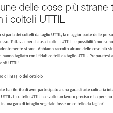
une delle cose più strane 
 i coltelli UTTIL
si parla dei coltelli da taglio
UTTIL
, la maggior parte delle pers
esso. Tuttavia, per chi usa i coltelli
UTTIL
, le possibilità non son
dentemente strane. Abbiamo raccolto alcune delle cose più stra
 hanno tagliato con i fidati coltelli da taglio
UTTIL
. Preparatevi 
tenti
UTTIL
!
o di intaglio del cetriolo
te ha riferito di aver partecipato a una gara di arte culinaria int
o
UTTIL
. Il coltello
UTTIL
ha svolto un lavoro preciso e ha persino
 in una gara di intaglio vegetale fosse un coltello da taglio?