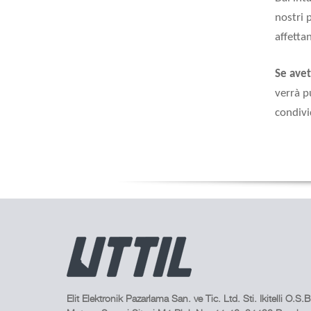
nostri 
affetta
Se avet
verrà p
condivi
Elit Elektronik Pazarlama San. ve Tic. Ltd. Sti. Ikitelli O.S.B