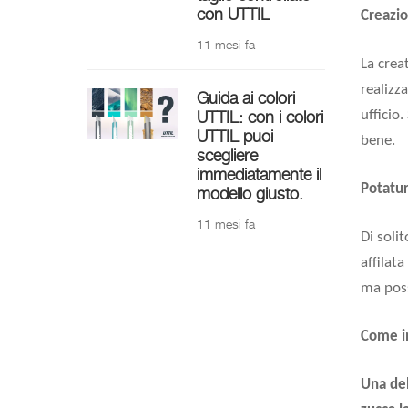
con UTTIL
Creazio
11 mesi fa
La crea
realizz
Guida ai colori
UTTIL: con i colori
ufficio
UTTIL puoi
bene.
scegliere
immediatamente il
Potatur
modello giusto.
11 mesi fa
Di soli
affilat
ma poss
Come in
Una del