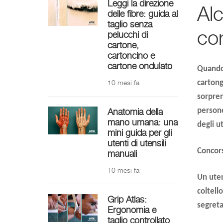
Leggi la direzione
Alc
delle fibre: guida al
taglio senza
con
pelucchi di
cartone,
cartoncino e
cartone ondulato
Quando 
10 mesi fa
cartong
sorpren
Anatomia della
persone
mano umana: una
degli u
mini guida per gli
utenti di utensili
Concors
manuali
10 mesi fa
Un uten
coltell
Grip Atlas:
segreta
Ergonomia e
taglio controllato