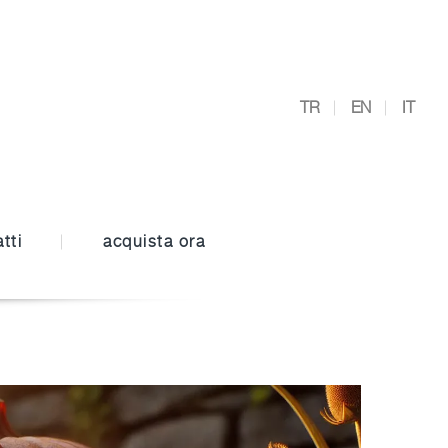
TR
EN
IT
tti
acquista ora