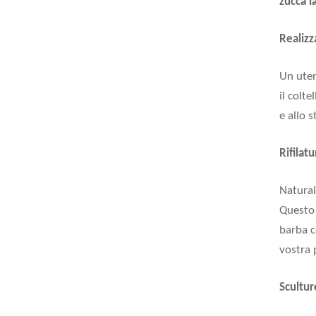
zucca l
Realizz
Un ute
il colt
e allo 
Rifilat
Natura
Questo 
barba c
vostra p
Scultur