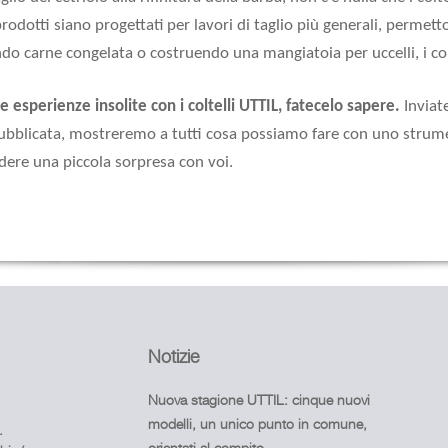
prodotti siano progettati per lavori di taglio più generali, permet
ndo carne congelata o costruendo una mangiatoia per uccelli, i col
e esperienze insolite con i coltelli
UTTIL
, fatecelo sapere.
Inviate
ubblicata, mostreremo a tutti cosa possiamo fare con uno stru
dere una piccola sorpresa con voi.
Notizie
Nuova stagione UTTIL: cinque nuovi
modelli, un unico punto in comune,
.
orientati al compito.