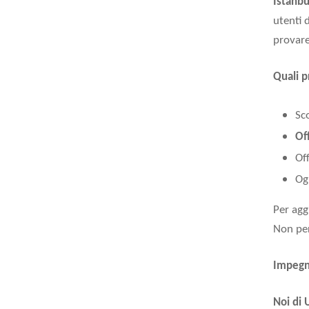
Istanb
utenti 
provare
Quali p
Sco
Of
Of
Og
Per agg
Non pe
Impegno
Noi di