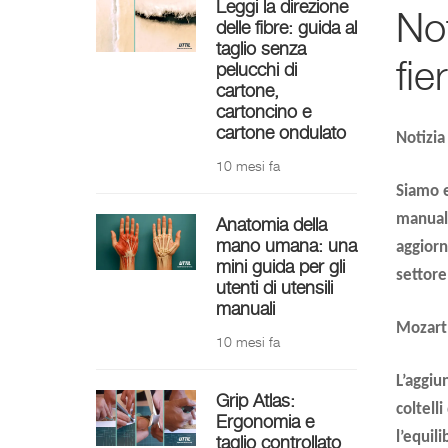
Leggi la direzione
Not
delle fibre: guida al
taglio senza
fie
pelucchi di
cartone,
cartoncino e
cartone ondulato
Notizia
10 mesi fa
Siamo e
manuali
Anatomia della
mano umana: una
aggiorn
mini guida per gli
settore
utenti di utensili
manuali
Mozart
10 mesi fa
L’aggiu
Grip Atlas:
coltell
Ergonomia e
l’equil
taglio controllato