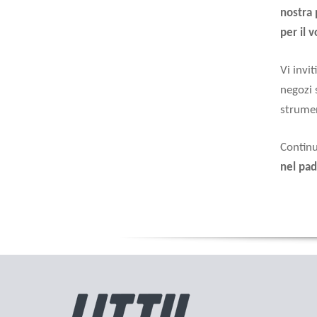
nostra 
per il 
Vi invi
negozi 
strumen
Continu
nel pad