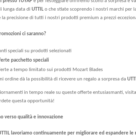
ul presso TÜYAP
e per festeggiare offriremo sconti a sorpresa e van
di lunga data di
UTTIL
o che stiate scoprendo i nostri marchi per l
 la precisione di tutti i nostri prodotti premium a prezzi ecceziona
romozioni ci saranno?
nti speciali su prodotti selezionati
ferte pacchetto speciali
ferte a tempo limitato sui prodotti Mozart Blades
ni ordine dà la possibilità di ricevere un regalo a sorpresa da
UTT
iornamenti in tempo reale su queste offerte entusiasmanti, visitate
rdete questa opportunità!
 verso qualità e innovazione
UTTIL
lavoriamo continuamente per migliorare ed espandere le no