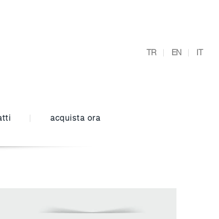
TR
EN
IT
tti
acquista ora