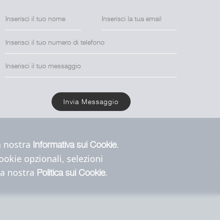
Invia Messaggio
la nostra
.
Informativa sui Cookie
cookie opzionali, selezioni
 la nostra
.
Politica sui Cookie