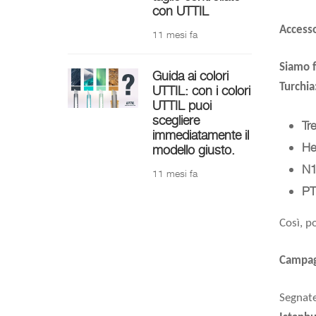
con UTTIL
Accesso
11 mesi fa
Siamo f
Guida ai colori
Turchia
UTTIL: con i colori
UTTIL puoi
scegliere
Tr
immediatamente il
He
modello giusto.
N1
11 mesi fa
PT
Così, p
Campag
Segnate