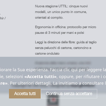
Nuova stagione UTTIL: cinque nuovi
modelli, un unico punto in comune,
.
orientati al compito.
ir /
Ergonomia in officina: protocollo per micro
pause di 3 minuti per mani e polsi
Leggi la direzione delle fibre: guida al taglio
senza pelucchi di cartone, cartoncino e
cartone ondulato
Anatomia della mano umana: una mini
guida per gli utenti di utensili manuali
iorare la Sua esperienza. Faccia clic qui per leggere 
ie, selezioni
«Accetta tutti»
, oppure, per rifiutare i 
are»
. Per ulteriori dettagli, La invitiamo a consultare
Copyright © Uttil 2022. Designed by
Accetta tutti
Continua senza accettare