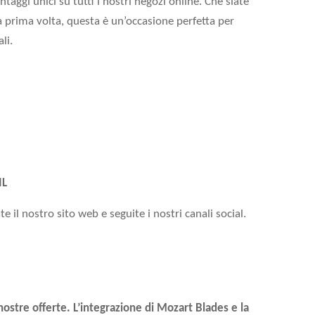
taggi unici su tutti i nostri negozi online. Che siate
a prima volta, questa è un’occasione perfetta per
li.
IL
 il nostro sito web e seguite i nostri canali social.
stre offerte. L’integrazione di
Mozart Blades
e la