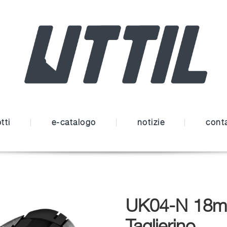
tti
e-catalogo
notizie
conta
UK04-N 18mm
Taglierino