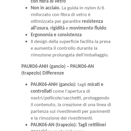
con fibra di vetro
Non in acciaio.
La guida in nylon 6/6
rinforzato con fibra di vetro è
ottimizzata per garantire
resistenza
all'usura
,
rigidità
e
movimento fluido
.
Ergonomia e consistenza
Il design della superficie facilita la presa
e aumenta il controllo durante la
rimozione prolungata dell'imballaggio.
PAUK06-ANH (gancio) – PAUK06-AN
(trapezio) Differenze
PAUK06-ANH (gancio):
tagli
mirati e
controllati
come l'apertura di
nastri/pellicole/sacchetti, proteggendo
il contenuto, la creazione di una linea di
partenza sui rivestimenti per pavimenti
e la rimozione dei rivestimenti.
PAUK06-AN (trapezio):
Tagli rettilinei