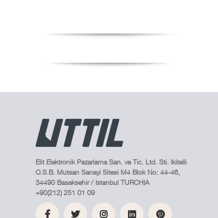
senza
trapezoidale
uncino
a 3
viti
livelli
Elit Elektronik Pazarlama San. ve Tic. Ltd. Sti. Ikitelli
O.S.B. Mutsan Sanayi Sitesi M4 Blok No: 44-46,
34490 Basaksehir / Istanbul TURCHIA
+90(212) 251 01 09