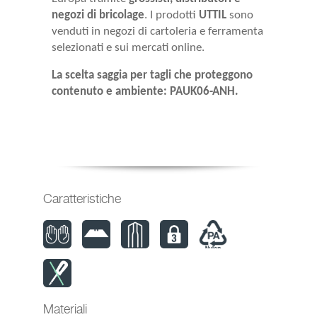
negozi di bricolage
. I prodotti
UTTIL
sono
venduti in negozi di cartoleria e ferramenta
selezionati e sui mercati online.
La scelta saggia per tagli che proteggono
contenuto e ambiente: PAUK06-ANH.
Caratteristiche
Ambidestro
Adatto
Adatto
Meccanismo
PA
per
per
di
Serratura
lama
lama a
blocco
Materiali