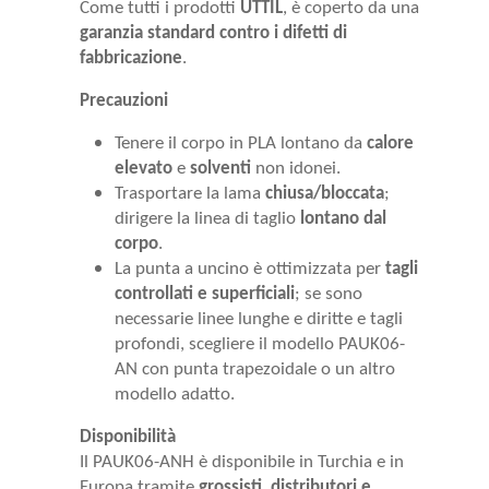
Come tutti i prodotti
UTTIL
, è coperto da una
garanzia standard contro i difetti di
fabbricazione
.
Precauzioni
Tenere il corpo in PLA lontano da
calore
elevato
e
solventi
non idonei.
Trasportare la lama
chiusa/bloccata
;
dirigere la linea di taglio
lontano dal
corpo
.
La punta a uncino è ottimizzata per
tagli
controllati e superficiali
; se sono
necessarie linee lunghe e diritte e tagli
profondi, scegliere il modello PAUK06-
AN con punta trapezoidale o un altro
modello adatto.
Disponibilità
Il PAUK06-ANH è disponibile in Turchia e in
Europa tramite
grossisti, distributori e