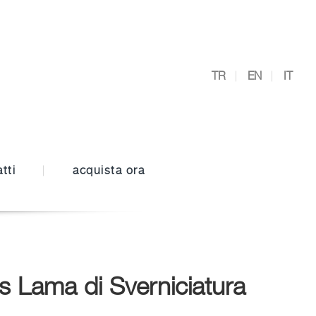
TR
EN
IT
tti
acquista ora
s Lama di Sverniciatura