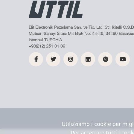
Elit Elektronik Pazarlama San. ve Tic. Ltd. Sti. Ikitelli O.S.B
Mutsan Sanayi Sitesi M4 Blok No: 44-46, 34490 Basakseh
Istanbul TURCHIA
+90(212) 251 01 09
Utilizziamo i cookie per migl
Per accettare tutti i cook