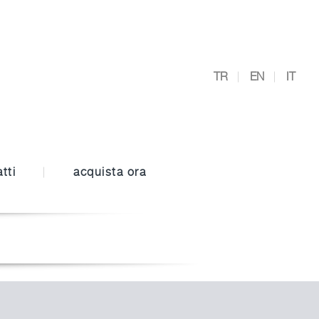
TR
EN
IT
tti
acquista ora