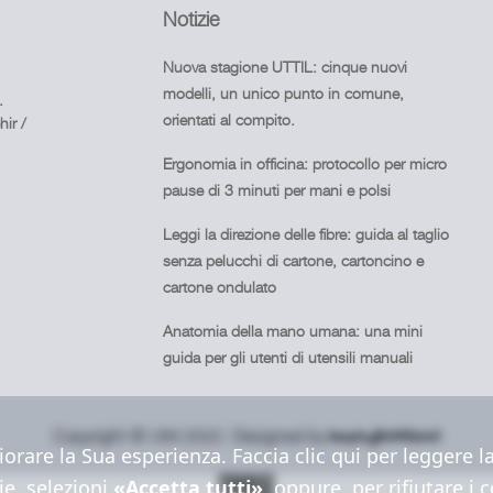
Notizie
Nuova stagione UTTIL: cinque nuovi
modelli, un unico punto in comune,
.
orientati al compito.
ir /
Ergonomia in officina: protocollo per micro
pause di 3 minuti per mani e polsi
Leggi la direzione delle fibre: guida al taglio
senza pelucchi di cartone, cartoncino e
cartone ondulato
Anatomia della mano umana: una mini
guida per gli utenti di utensili manuali
Copyright © Uttil 2022. Designed by
iorare la Sua esperienza. Faccia clic qui per leggere 
ie, selezioni
«Accetta tutti»
, oppure, per rifiutare i 